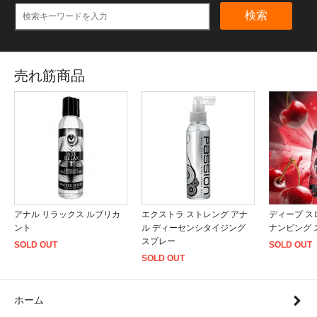
検索
売れ筋商品
アナル リラックス ルブリカ
エクストラ ストレング アナ
ディープ ス
ント
ル ディーセンシタイジング
ナンビング 
スプレー
SOLD OUT
SOLD OUT
SOLD OUT
ホーム