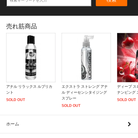
売れ筋商品
アナル リラックス ルブリカ
エクストラ ストレング アナ
ディープ ス
ント
ル ディーセンシタイジング
ナンビング 
スプレー
SOLD OUT
SOLD OUT
SOLD OUT
ホーム